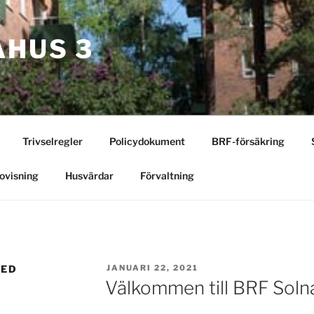
AHUS 3
Trivselregler
Policydokument
BRF-försäkring
ovisning
Husvärdar
Förvaltning
PUBLICERAT
ZED
JANUARI 22, 2021
Välkommen till BRF Soln