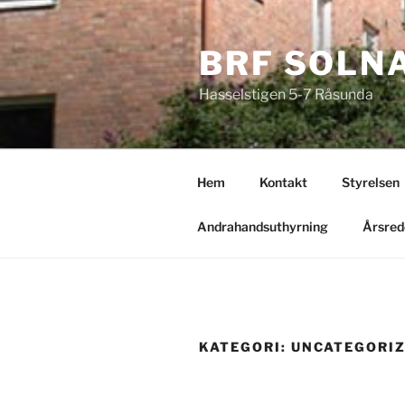
Hoppa
till
BRF SOLN
innehåll
Hasselstigen 5-7 Råsunda
Hem
Kontakt
Styrelsen
Andrahandsuthyrning
Årsred
KATEGORI:
UNCATEGORI