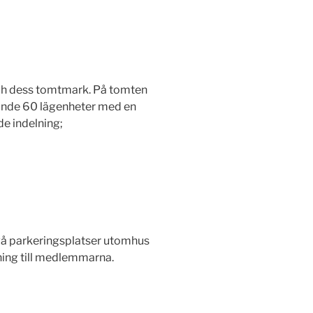
och dess tomtmark. På tomten
lande 60 lägenheter med en
de indelning;
vå parkeringsplatser utomhus
rdning till medlemmarna.